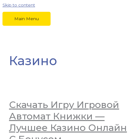
Skip to content
Main Menu
Казино
Скачать Игру Игровой
Автомат Книжки —
Лучшее Казино Онлайн