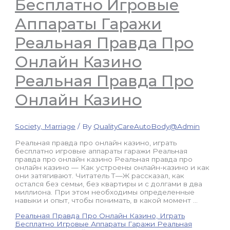
Бесплатно Игровые
Аппараты Гаражи
Реальная Правда Про
Онлайн Казино
Реальная Правда Про
Онлайн Казино
Society, Marriage
/ By
QualityCareAutoBody@Admin
Реальная правда про онлайн казино, играть
бесплатно игровые аппараты гаражи Реальная
правда про онлайн казино Реальная правда про
онлайн казино — Как устроены онлайн-казино и как
они затягивают. Читатель Т—Ж рассказал, как
остался без семьи, без квартиры и с долгами в два
миллиона. При этом необходимы определенные
навыки и опыт, чтобы понимать, в какой момент …
Реальная Правда Про Онлайн Казино, Играть
Бесплатно Игровые Аппараты Гаражи Реальная