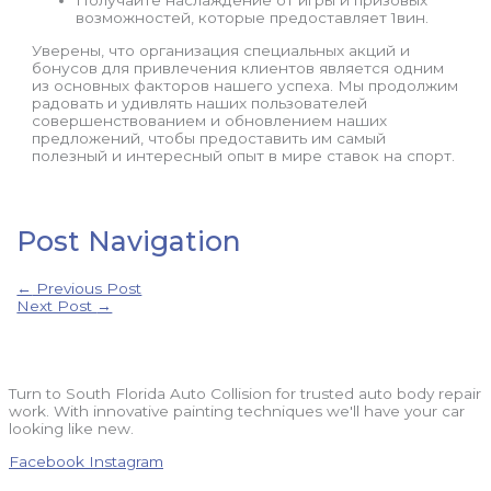
возможностей, которые предоставляет 1вин.
Уверены, что организация специальных акций и
бонусов для привлечения клиентов является одним
из основных факторов нашего успеха. Мы продолжим
радовать и удивлять наших пользователей
совершенствованием и обновлением наших
предложений, чтобы предоставить им самый
полезный и интересный опыт в мире ставок на спорт.
Post Navigation
←
Previous Post
Next Post
→
Turn to South Florida Auto Collision for trusted auto body repair
work. With innovative painting techniques we'll have your car
looking like new.
Facebook
Instagram