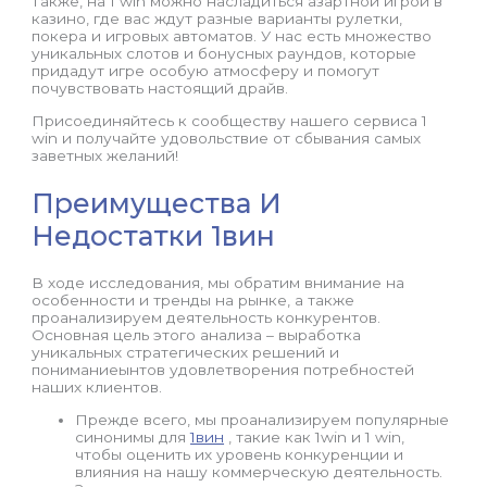
Также, на 1 win можно насладиться азартной игрой в
казино, где вас ждут разные варианты рулетки,
покера и игровых автоматов. У нас есть множество
уникальных слотов и бонусных раундов, которые
придадут игре особую атмосферу и помогут
почувствовать настоящий драйв.
Присоединяйтесь к сообществу нашего сервиса 1
win и получайте удовольствие от сбывания самых
заветных желаний!
Преимущества И
Недостатки 1вин
В ходе исследования, мы обратим внимание на
особенности и тренды на рынке, а также
проанализируем деятельность конкурентов.
Основная цель этого анализа – выработка
уникальных стратегических решений и
пониманиеынтов удовлетворения потребностей
наших клиентов.
Прежде всего, мы проанализируем популярные
синонимы для
1вин
, такие как 1win и 1 win,
чтобы оценить их уровень конкуренции и
влияния на нашу коммерческую деятельность.