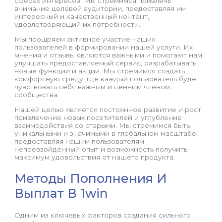
сферах интересов. Мы стремимся привлечь
внимание целевой аудитории, предоставляя им
интересный и качественный контент,
удовлетворяющий их потребности.
Мы поощряем активное участие наших
пользователей в формировании нашей услуги. Их
мнения и отзывы являются важными и помогают нам
улучшать предоставляемый сервис, разрабатывать
новые функции и акции. Мы стремимся создать
комфортную среду, где каждый пользователь будет
чувствовать себя важным и ценным членом
сообщества.
Нашей целью является постоянное развитие и рост,
привлечение новых посетителей и углубление
взаимодействия со старыми. Мы стремимся быть
уникальными и значимыми в глобальном масштабе,
предоставляя нашим пользователям
непревзойденный опыт и возможность получить
максимум удовольствия от нашего продукта.
Методы Пополнения И
Выплат В 1win
Одним из ключевых факторов создания сильного