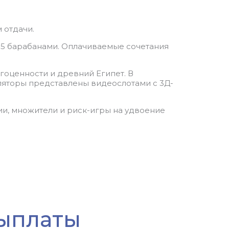
 отдачи.
о 5 барабанами. Оплачиваемые сочетания
гоценности и древний Египет. В
ляторы представлены видеослотами с 3Д-
ии, множители и риск-игры на удвоение
Выплаты