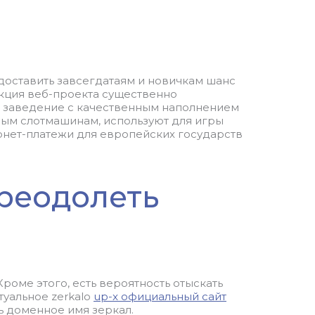
едоставить завсегдатаям и новичкам шанс
екция веб-проекта существенно
е заведение с качественным наполнением
ным слотмашинам, используют для игры
нет-платежи для европейских государств
реодолеть
оме этого, есть вероятность отыскать
туальное zerkalo
up-x официальный сайт
ь доменное имя зеркал.