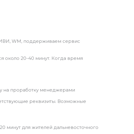
 КИВИ, WM, поддерживаем сервис
 около 20-40 минут. Когда время
ту на проработку менеджерами
тветствующие реквизиты. Возможные
120 минут для жителей дальневосточного