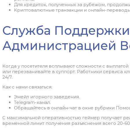
Для кредиток, полученных за рубежом, продолжи
Криптовалютные транзакции и онлайн-переводы 
Служба Поддержки
Администрацией В
Когда у посетителя всплывают сложности с выплатой
или перезванивайте в суппорт. Работники сервиса 
24/7.
Как с нами связаться:
Эмейл игорного заведения.
Telegram-канал.
Обращайтесь в онлайн-чат в окне рубрики Помо
С максимальной оперативностью геймер получает реак
временной лимит получения разъяснения всего 20-60