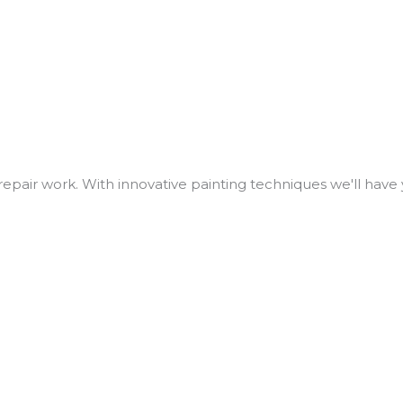
repair work. With innovative painting techniques we'll have 