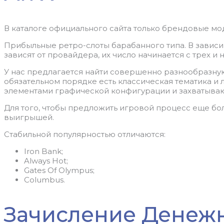
В каталоге официального сайта только брендовые мо
Прибыльные ретро-слоты барабанного типа. В зависи
зависят от провайдера, их число начинается с трех и 
У нас предлагается найти совершенно разнообразную
обязательном порядке есть классическая тематика и
элементами графической конфигурации и захватыв
Для того, чтобы предложить игровой процесс еще бо
выигрышей.
Стабильной популярностью отличаются:
Iron Bank;
Always Hot;
Gates Of Olympus;
Columbus.
Зачисление Денеж