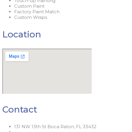
Touch-up Painting
Custom Paint
Factory Paint Match
Custom Wraps
Location
Contact
131 NW 13th St Boca Raton, FL 33432