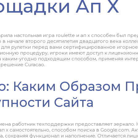
ощадки Ап Х
рила настольная игра roulette и ап х способен был пр
 в начале второго десятилетия двадцатого века колл
ал для рулетки перед вами сертифицированное игорно
ционную процедуру, игроки имеют доступ к лицензион
 каким-угодно подходящим способом, применяя интер
зрешение Curacao.
о: Каким Образом П
пности Сайта
ена работник техподдержки предоставляет зеркало. Кр
 х самостоятельно, способом поиска в Google.com. Ак
, сохраняя функционал и наполнение. Отличается лиш