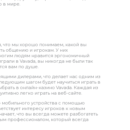
 в мире.
я, что мы хорошо понимаем, какой вы
ть общению и игрокам. У них
многим людям нравится эргономичный
грали в Vavada, вы никогда не были так
тся вам по душе.
ящими дилерами, что делает нас одним из
следующим шагом будет научиться играть в
ыбрать в онлайн-казино Vavada. Каждая из
уитивно легко играть на веб-сайте.
о мобильного устройства с помощью
етствует интересу игроков к новым
ачает, что вы всегда можете разбогатеть
ытным профессионалом, который всегда