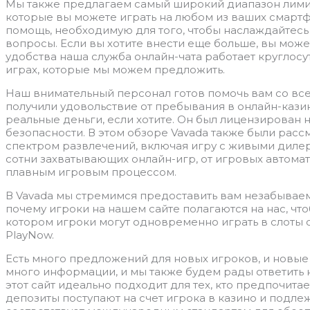
Мы также предлагаем самый широкий диапазон лимитов
которые вы можете играть на любом из ваших смартф
помощь, необходимую для того, чтобы наслаждайтесь 
вопросы. Если вы хотите внести еще больше, вы може
удобства наша служба онлайн-чата работает круглосу
играх, которые мы можем предложить.
Наш внимательный персонал готов помочь вам со все
получили удовольствие от пребывания в онлайн-казино
реальные деньги, если хотите. Он был лицензирован 
безопасности. В этом обзоре Vavada также были рас
спектром развлечений, включая игру с живыми дилер
сотни захватывающих онлайн-игр, от игровых автомат
плавным игровым процессом.
В Vavada мы стремимся предоставить вам незабываем
почему игроки на нашем сайте полагаются на нас, чтоб
котором игроки могут одновременно играть в слоты 
PlayNow.
Есть много предложений для новых игроков, и новые
много информации, и мы также будем рады ответить 
этот сайт идеально подходит для тех, кто предпочита
депозиты поступают на счет игрока в казино и подлежа