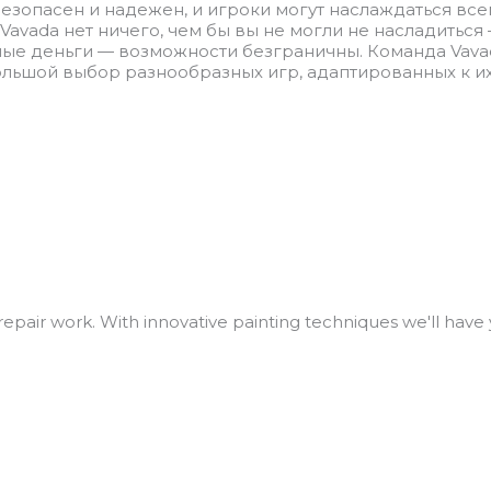
 безопасен и надежен, и игроки могут наслаждаться вс
В Vavada нет ничего, чем бы вы не могли не насладить
ые деньги — возможности безграничны. Команда Vavad
ольшой выбор разнообразных игр, адаптированных к их
repair work. With innovative painting techniques we'll have 