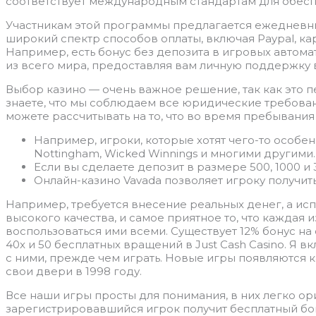
соответствует международным стандартам для обесп
Участникам этой программы предлагается ежедневн
широкий спектр способов оплаты, включая Paypal, к
Например, есть бонус без депозита в игровых автома
из всего мира, предоставляя вам личную поддержку 
Выбор казино — очень важное решение, так как это п
знаете, что мы соблюдаем все юридические требован
можете рассчитывать на то, что во время пребывания
Например, игроки, которые хотят чего-то особенно
Nottingham, Wicked Winnings и многими другими.
Если вы сделаете депозит в размере 500, 1000 и 
Онлайн-казино Vavada позволяет игроку получи
Например, требуется внесение реальных денег, а ис
высокого качества, и самое приятное то, что каждая
воспользоваться ими всеми. Существует 12% бонус на
40x и 50 бесплатных вращений в Just Cash Casino. Я в
с ними, прежде чем играть. Новые игры появляются 
свои двери в 1998 году.
Все наши игры просты для понимания, в них легко о
зарегистрировавшийся игрок получит бесплатный бону