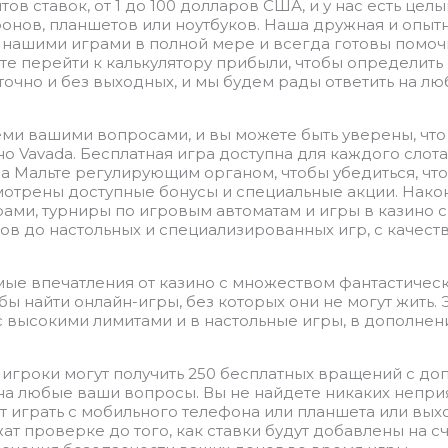
 ставок, от 1 до 100 долларов США, и у нас есть целы
онов, планшетов или ноутбуков. Наша дружная и опыт
нашими играми в полной мере и всегда готовы помочь,
те перейти к калькулятору прибыли, чтобы определить
точно и без выходных, и мы будем рады ответить на л
ми вашими вопросами, и вы можете быть уверены, что
 Vavada. Бесплатная игра доступна для каждого слота,
на Мальте регулирующим органом, чтобы убедиться, что
смотрены доступные бонусы и специальные акции. Нак
ами, турниры по игровым автоматам и игры в казино с
ов до настольных и специализированных игр, с качес
ые впечатления от казино с множеством фантастическ
ы найти онлайн-игры, без которых они не могут жить. Э
с высокими лимитами и в настольные игры, в дополне
 игроки могут получить 250 бесплатных вращений с до
на любые ваши вопросы. Вы не найдете никаких неприя
ет играть с мобильного телефона или планшета или вых
т проверке до того, как ставки будут добавлены на сче