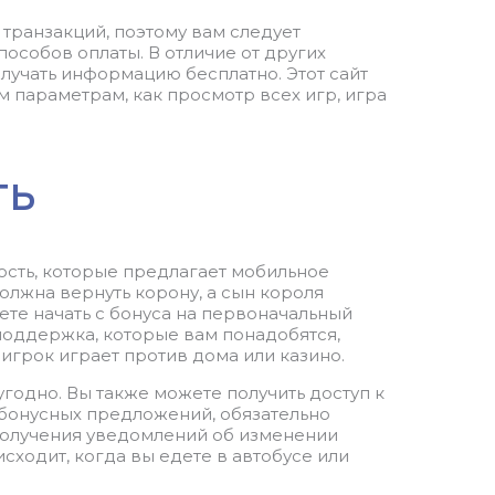
транзакций, поэтому вам следует
особов оплаты. В отличие от других
олучать информацию бесплатно. Этот сайт
м параметрам, как просмотр всех игр, игра
ть
ость, которые предлагает мобильное
олжна вернуть корону, а сын короля
ете начать с бонуса на первоначальный
поддержка, которые вам понадобятся,
 игрок играет против дома или казино.
угодно. Вы также можете получить доступ к
ых бонусных предложений, обязательно
, получения уведомлений об изменении
сходит, когда вы едете в автобусе или