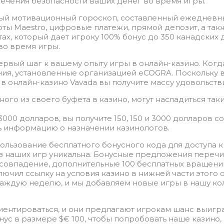
ечения безопасности ваших денег во время игры.
ый мотивационный гороскоп, составленный ежедневны
арты Maestro, цифровые платежи, прямой депозит, а т
тах, который дает игроку 100% бонус до 350 канадски
во время игры.
ервый шаг к вашему опыту игры в онлайн-казино. Когда
ия, установленные организацией eCOGRA. Поскольку в
 в онлайн-казино Vavada вы получите массу удовольств
го из своего буфета в казино, могут насладиться такими
3000 долларов, вы получите 150, 150 и 3000 долларов с
ть информацию о назначении казинологов.
пользование бесплатного бонусного кода для доступа 
 из наших игр уникальна. Бонусные предложения переч
 совпадение, дополнительные 100 бесплатных вращений
ключил ссылку на условия казино в нижней части этого 
каждую неделю, и мы добавляем новые игры в нашу кол
риентироваться, и они предлагают игрокам шанс выиг
с в размере $€ 100, чтобы попробовать наше казино,