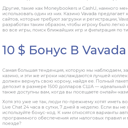
Другие, такие как Moneybookers и CashU, намного ме
использовать один из них. Казино Vavada предлагает
сайтов, которые требуют загрузки и регистрации, Vav
разработан таким образом, чтобы игроку было легко и
во все игры, поиск ближайших игр и фильтрация по ти
10 $ Бонус В Vavad
Самая большая тенденция, которую мы наблюдаем, зак
казино, и эти же игроки наслаждаются лучшей коллек
должен вернуть свою корону, найдя ее. Полный пакет
депозит в размере 1500 долларов США — идеальный п
также доступны вам, когда вы посещаете онлайн-кази
Хотя это уже не так, люди по-прежнему хотят иметь в
Live Chat 24 часа в сутки, 7 дней в неделю. Если вы 
используйте бонус-код. К ним относятся варианты ав
программного обеспечения или налоговых правил и мн
поезде?