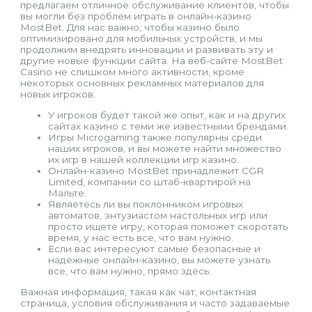
предлагаем отличное обслуживание клиентов, чтобы
вы могли без проблем играть в онлайн-казино
MostBet. Для нас важно, чтобы казино было
оптимизировано для мобильных устройств, и мы
продолжим внедрять инновации и развивать эту и
другие новые функции сайта. На веб-сайте MostBet
Casino не слишком много активности, кроме
некоторых основных рекламных материалов для
новых игроков.
У игроков будет такой же опыт, как и на других
сайтах казино с теми же известными брендами.
Игры Microgaming также популярны среди
наших игроков, и вы можете найти множество
их игр в нашей коллекции игр казино.
Онлайн-казино MostBet принадлежит CGR
Limited, компании со штаб-квартирой на
Мальте.
Являетесь ли вы поклонником игровых
автоматов, энтузиастом настольных игр или
просто ищете игру, которая поможет скоротать
время, у нас есть все, что вам нужно.
Если вас интересуют самые безопасные и
надежные онлайн-казино, вы можете узнать
все, что вам нужно, прямо здесь.
Важная информация, такая как чат, контактная
страница, условия обслуживания и часто задаваемые