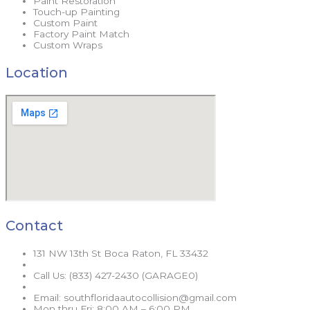
Paint Restoration
Touch-up Painting
Custom Paint
Factory Paint Match
Custom Wraps
Location
Contact
131 NW 13th St Boca Raton, FL 33432
Call Us: (833) 427-2430 (GARAGE0)
Email: southfloridaautocollision@gmail.com
Mon thru Fri: 8:00 AM – 6:00 PM