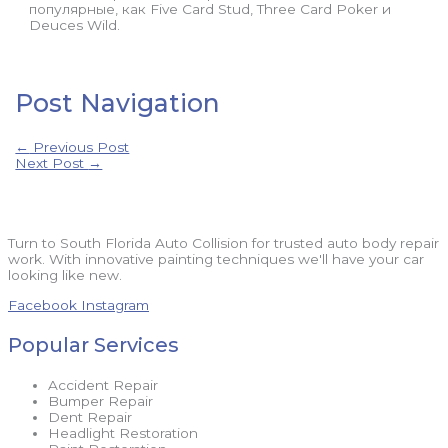
популярные, как Five Card Stud, Three Card Poker и
Deuces Wild.
Post Navigation
←
Previous Post
Next Post
→
Turn to South Florida Auto Collision for trusted auto body repair
work. With innovative painting techniques we'll have your car
looking like new.
Facebook
Instagram
Popular Services
Accident Repair
Bumper Repair
Dent Repair
Headlight Restoration