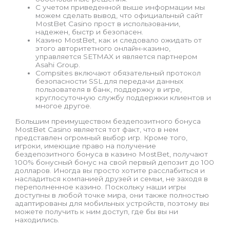
С учетом приведенной выше информации мы
можем сделать вывод, что официальный сайт
MostBet Casino прост в использовании,
надежен, быстр и безопасен.
Казино MostBet, как и следовало ожидать от
этого авторитетного онлайн-казино,
управляется SETMAX и является партнером
Asahi Group.
Compsites включают обязательный протокол
безопасности SSL для передачи данных
пользователя в банк, поддержку в игре,
круглосуточную службу поддержки клиентов и
многое другое.
Большим преимуществом бездепозитного бонуса
MostBet Casino является тот факт, что в нем
представлен огромный выбор игр. Кроме того,
игроки, имеющие право на получение
бездепозитного бонуса в казино MostBet, получают
100% бонусный бонус на свой первый депозит до 100
долларов. Иногда вы просто хотите расслабиться и
насладиться компанией друзей и семьи, не заходя в
переполненное казино. Поскольку наши игры
доступны в любой точке мира, они также полностью
адаптированы для мобильных устройств, поэтому вы
можете получить к ним доступ, где бы вы ни
находились.