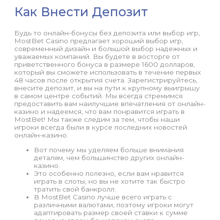
Как Внести Депозит
Будь то онлайн-бонусы без депозита или выбор игр,
MostBet Casino предлагает хороший выбор игр,
современный дизайн и большой выбор надежных и
уважаемых компаний. Вы будете в восторге от
приветственного бонуса в размере 1600 долларов,
который вы сможете использовать в течение первых
48 часов после открытия счета. Зарегистрируйтесь,
внесите депозит, и вы на пути к крупному выигрышу
в самом центре событий. Мы всегда стремимся
предоставить вам наилучшие впечатления от онлайн-
казино и надеемся, что вам понравится играть в
MostBet! Мы также следим за тем, чтобы наши
игроки всегда были в курсе последних новостей
онлайн-казино.
Вот почему мы уделяем больше внимания
деталям, чем большинство других онлайн-
казино.
Это особенно полезно, если вам нравится
играть в слоты, но вы не хотите так быстро
тратить свой банкролл.
В MostBet Casino лучше всего играть с
различными валютами, поэтому игроки могут
адаптировать размер своей ставки к сумме