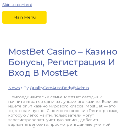
Skip to content
Main Menu
MostBet Casino – Казино
Бонусы, Регистрация И
Вход В MostBet
News
/ By
QualityCareAutoBody@Admin
Присоединяйтесь к семье MostBet сегодня и
начните играть в одни из лучших игр казино! Если вы
ищете опыт казино мирового класса, MostBet — это
то, что вам нужно. С помощью кнопки «Регистрация»,
которую легко найти, пользователи могут
зарегистрировать учетную запись, добавить
варианты депозита, просмотреть данные учетной