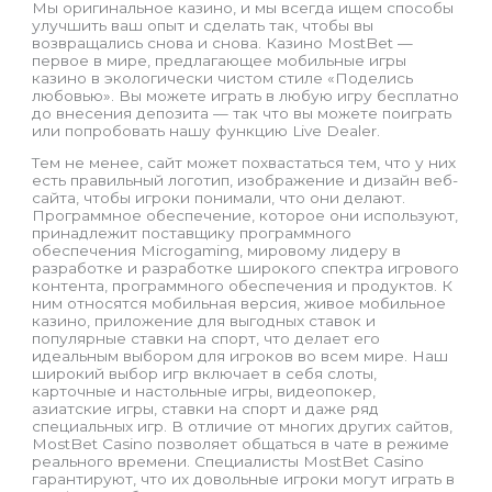
Мы оригинальное казино, и мы всегда ищем способы
улучшить ваш опыт и сделать так, чтобы вы
возвращались снова и снова. Казино MostBet —
первое в мире, предлагающее мобильные игры
казино в экологически чистом стиле «Поделись
любовью». Вы можете играть в любую игру бесплатно
до внесения депозита — так что вы можете поиграть
или попробовать нашу функцию Live Dealer.
Тем не менее, сайт может похвастаться тем, что у них
есть правильный логотип, изображение и дизайн веб-
сайта, чтобы игроки понимали, что они делают.
Программное обеспечение, которое они используют,
принадлежит поставщику программного
обеспечения Microgaming, мировому лидеру в
разработке и разработке широкого спектра игрового
контента, программного обеспечения и продуктов. К
ним относятся мобильная версия, живое мобильное
казино, приложение для выгодных ставок и
популярные ставки на спорт, что делает его
идеальным выбором для игроков во всем мире. Наш
широкий выбор игр включает в себя слоты,
карточные и настольные игры, видеопокер,
азиатские игры, ставки на спорт и даже ряд
специальных игр. В отличие от многих других сайтов,
MostBet Casino позволяет общаться в чате в режиме
реального времени. Специалисты MostBet Casino
гарантируют, что их довольные игроки могут играть в