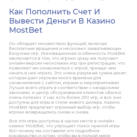
Как Пополнить Счет И
Вывести Деньги В Казино
MostBet
Он обладает множеством функций, включая
бесплатные вращения и несколько захватывающих
бонусных игр. Инновационная особенность MostBet
заключается в том, что игроки сразу же получают
онлайн-версии нескольких игр при регистрации, что
позволяет им ознакомиться с игрой, прежде чем
начать в нее играть. Это очень разумная сумма денег,
которая дает игрокам много времени для
ознакомления с сайтом, играми и мероприятиями.
Лучше всего играть в соответствии с канадскими
законами, и центр обслуживания клиентов обычно
очень полезен. У нас есть более 250 игр, и все они
доступны для игры в стиле живого дилера. Казино
MostBet предлагает огромный выбор игр, чтобы
игроки возвращались снова и снова.
Все эти игры доступны в одном месте в онлайн-
казино MostBet, что упрощает поиск нужной игры.
Вот почему мы составили это подробное
руководство и хотим, чтобы вы в полной мере