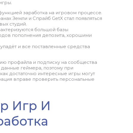
игры.
функцией заработка на игровом процессе.
нах Земли и Спрайб GetX стал появляться
вых студий.
рактеризуются большой базы
тодов пополнения депозита, хорошими
 упадёт и все поставленные средства
цию профайла и подписку на сообщества
 данные геймера, поэтому при
 как достаточно интересные игры могут
страция вправе проверить персональные
р Игр И
работка