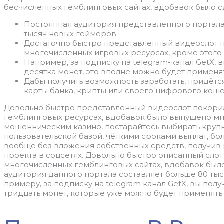
бесчисленных гемблинговых сайтах, вдобавок было сд
Постоянная аудитория представленного портала 
тысяч новых геймеров.
Достаточно быстро представленный видеослот по
многочисленных игровых ресурсах, кроме этого 
Например, за подписку на telegram-канал GetX, 
десятка монет, это вполне можно будет применя
Дабы получить возможность заработать, придётс
карты банка, крипты или своего цифрового коше
Довольно быстро представленный видеослот покорил 
гемблинговых ресурсах, вдобавок было выпущено мно
мошенническим казино, постарайтесь выбирать круп
пользовательской базой, чёткими сроками выплат, бо
вообще без вложения собственных средств, получив
проекта в соцсетях. Довольно быстро описанный слот
многочисленных гемблинговых сайтах, вдобавок было
аудитория данного портала составляет больше 80 тыс
примеру, за подписку на telegram канал GetX, вы пол
тридцать монет, которые уже можно будет применять