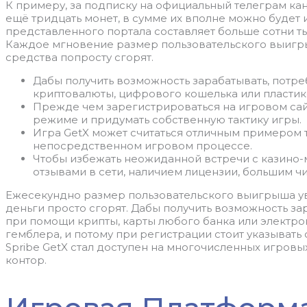
К примеру, за подписку на официальный телеграм кана
ещё тридцать монет, в сумме их вполне можно будет
представленного портала составляет больше сотни ты
Каждое мгновение размер пользовательского выигрыша
средства попросту сгорят.
Дабы получить возможность зарабатывать, потре
криптовалюты, цифрового кошелька или пластик
Прежде чем зарегистрироваться на игровом сайт
режиме и придумать собственную тактику игры.
Игра GetX может считаться отличным примером т
непосредственном игровом процессе.
Чтобы избежать неожиданной встречи с казино-
отзывами в сети, наличием лицензии, большим ч
Ежесекундно размер пользовательского выигрыша увел
деньги просто сгорят. Дабы получить возможность за
при помощи крипты, карты любого банка или электро
гемблера, и потому при регистрации стоит указывать
Spribe GetX стал доступен на многочисленных игровы
контор.