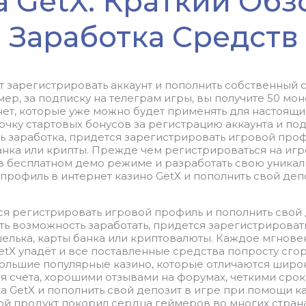
 GetX: Краткий Обз
 Заработка Средств
т зарегистрировать аккаунт и пополнить собственный 
р, за подписку на телеграм игры, вы получите 50 мон
нет, которые уже можно будет применять для настоящи
очку стартовых бонусов за регистрацию аккаунта и по
 заработка, придется зарегистрировать игровой проф
нка или крипты. Прежде чем регистрироваться на игр
 в бесплатном демо режиме и разработать свою уникал
 профиль в интернет казино GetX и пополнить свой де
ся регистрировать игровой профиль и пополнить свой 
ь возможность заработать, придется зарегистрировать
елька, карты банка или криптовалюты. Каждое мгнове
 GetX упадёт и все поставленные средства попросту сг
большие популярные казино, которые отличаются широ
 счета, хорошими отзывами на форумах, четкими срок
а GetX и пополнить свой депозит в игре при помощи к
й продукт покорил сердца геймеров во многих странах