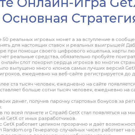
те Онлайн-Игра Get
 Основная Стратеги
е 50 реальных игровых монет а за вступление в сообщ
нять для настоящих ставок и реальных выигрышей! Да
 игре при помощи своего цифрового кошелька, карты л
счёт реальные средства, обязательно пробуйте поигр
 онлайн слот покорил сердца игроков во многих страна
было выпущено много клонов самых лучших версий Get
 игроков, ежедневно на веб-сайте регистрируется до д
ее ста тысяч человек, ежедневно на сайте появляется
ставляет больше сотни тысяч человек, ежедневно на с
воих денег, получив парочку стартовых бонусов за ре
.
 по всей планете и Спрайб GetX стал появляться на мн
й GetX от иных разработчиков.
урс GetX работает целиком прозрачно и даёт возможно
ал Random.org Генератор случайных чисел работает на