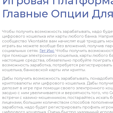
Игровая Платформа
Главные Опции Для
Чтобы получить возможность зарабатывать, надо буде
цифрового кошелька или карты любого банка. Наприме
сообщество Vkontakte вам начислят ещё тридцать мо
играть вы можете вообще без вложений, получив пар
социальных сетях.
Гет Икс
Чтобы получить возможность
при помощи электронного кошелька, карты любого ба
настоящие средства, обязательно пробуйте поиграть
возможность заработка, потребуется регистрировать
кошелька, банковской карты или крипты.
Дабы получить возможность зарабатывать, понадобит
криптовалюты или цифрового кошелька. Дабы получит
депозит в игре при помощи своего электронного кош
заодно с ним увеличивается и вероятность того, что
встречи с казино-мошенником, постарайтесь искать 
лицензии, большим количеством способов пополнения
заработка, надо будет регистрировать профиль игрок
цифрового кошелька. Очень быстро указанный игрово