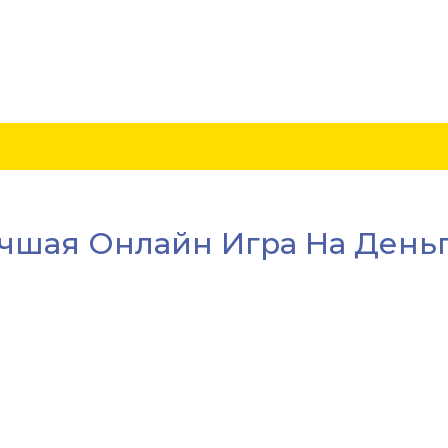
чшая Онлайн Игра На День